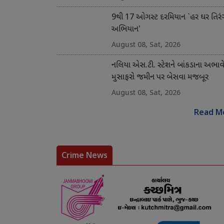
9થી 17 ઓગસ્ટ દરમિયાન `હર ઘર તિરં
અભિયાન'
August 08, Sat, 2026
નલિયા એસ.ટી. સ્ટેશને બાંકડાના અભાવ
મુસાફરો જમીન પર બેસવા મજબૂર
August 08, Sat, 2026
Read M
Crime News