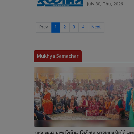
July 30, Thu, 2026
1
Prev
2
3
4
Next
Mukhya Samachar
ભુજ બ્રહ્મસમાજ સિનિયર સિટીઝન ક્લબના વડીલોને યાત્ર