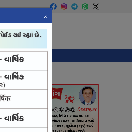
X
Panchang