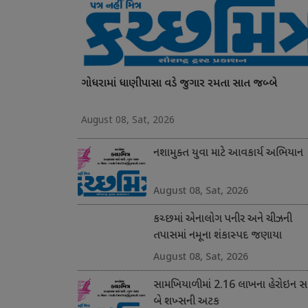
ગોધરામાં ધાણીપાસા વડે જુગાર રમતા સાત જબ્બે
August 08, Sat, 2026
નશામુક્ત યુવા માટે આવકાર્ય અભિયાન
August 08, Sat, 2026
કચ્છમાં એનાલોગ પનીર અને ચીઝની
તપાસમાં નમૂના શંકાસ્પદ જણાયા
August 08, Sat, 2026
સામખિયાળીમાં 2.16 લાખના હેરોઇન સા
બે શખ્સની અટક