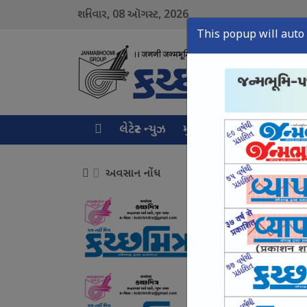
08
2026
શનિવાર,
ઑગસ્ટ,
This popup will auto 
લેટેસ્ટ ન્યુઝ
મુખ્ય સમાચાર
ક્રાઇમ ન્ય
અવસાન નોંધ
અવસાન નોંધ
August 08, Sat, 2026
અવસાન નોંધ