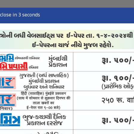
close in 2 seconds
ુઝ
સ્પોર્ટ્સ ન્યુઝ
તંત્રી લેખ
અવસાન નોંધ
ઈ-પેપર