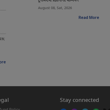
ટૂર્નામેન્ટમાં પ્રજ્ઞાનાનંદ ચેમ્પિયન
August 08, Sat, 2026
Read More
અટક;
ore
egal
Stay connected
fund Policy