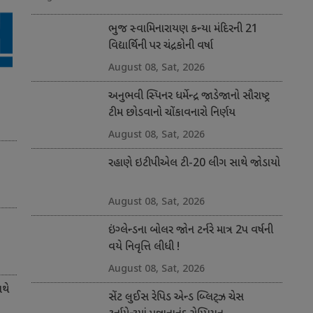
ભુજ સ્વામિનારાયણ કન્યા મંદિરની 21
વિદ્યાર્થિની પર ચંદ્રકોની વર્ષા
August 08, Sat, 2026
અનુભવી સ્પિનર ધર્મેન્દ્ર જાડેજાનો સૌરાષ્ટ્ર
ટીમ છોડવાનો ચોંકાવનારો નિર્ણય
August 08, Sat, 2026
રહાણે ઇટીપીએલ ટી-20 લીગ સાથે જોડાયો
August 08, Sat, 2026
ઇંગ્લેન્ડના બોલર જોન ટર્નરે માત્ર 2પ વર્ષની
વયે નિવૃત્તિ લીધી !
August 08, Sat, 2026
થે
સેંટ લુઈસ રેપિડ એન્ડ બ્લિટ્ઝ ચેસ