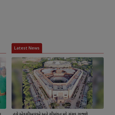
Latest News
ા
હવે એફસીઆરએ અને સીમાંકન મુદ્દે સંસદ ગાજશે