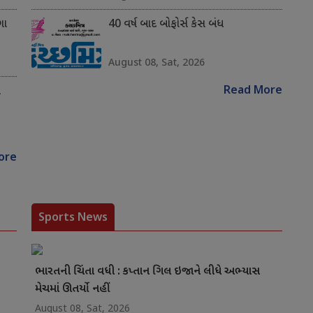
ગા
40 વર્ષ બાદ બોફોર્સ કેસ બંધ
August 08, Sat, 2026
Read More
ે
ore
Sports News
ભારતની ચિંતા વધી : કપ્તાન ગિલ ઇજાને લીધે અભ્યાસ
મેચમાં ઊતર્યો નહીં
August 08, Sat, 2026