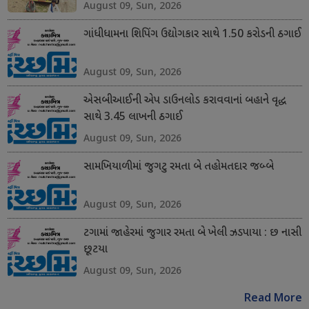
August 09, Sun, 2026
ગાંધીધામના શિપિંગ ઉદ્યોગકાર સાથે 1.50 કરોડની ઠગાઈ
August 09, Sun, 2026
એસબીઆઈની એપ ડાઉનલોડ કરાવવાનાં બહાને વૃદ્ધ
સાથે 3.45 લાખની ઠગાઈ
August 09, Sun, 2026
સામખિયાળીમાં જુગટુ રમતા બે તહોમતદાર જબ્બે
August 09, Sun, 2026
ટગામાં જાહેરમાં જુગાર રમતા બે ખેલી ઝડપાયા : છ નાસી
છૂટયા
August 09, Sun, 2026
Read More