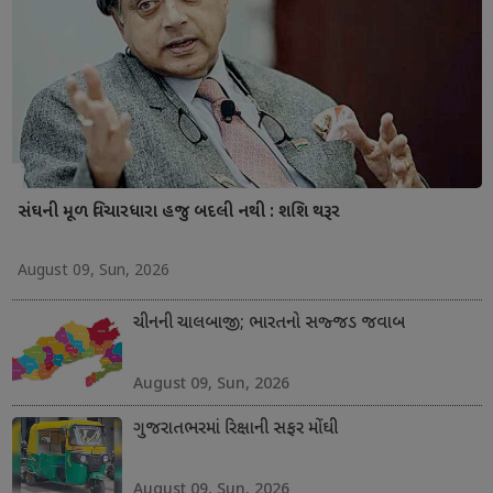
સંઘની મૂળ વિચારધારા હજુ બદલી નથી : શશિ થરૂર
August 09, Sun, 2026
ચીનની ચાલબાજી; ભારતનો સજ્જડ જવાબ
August 09, Sun, 2026
ગુજરાતભરમાં રિક્ષાની સફર મોંઘી
August 09, Sun, 2026