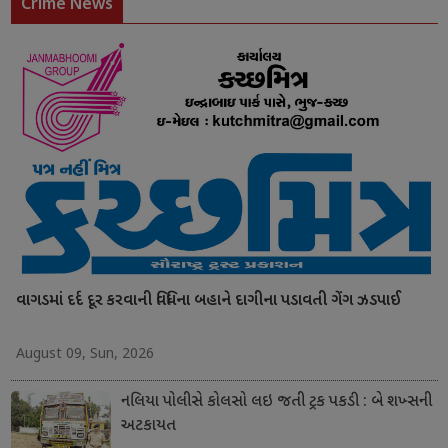
Crime News
વાગડમાં દર્દ દૂર કરવાની વિધિના બહાને દાગીના પડાવતી ગેંગ ઝડપાઈ
August 09, Sun, 2026
નલિયા પોલીસે કોલસો લઇ જતી ટ્રક પકડી : બે શખ્સની
અટકાયત