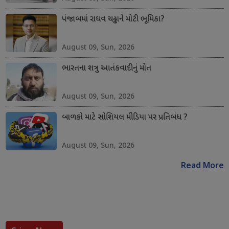
પંજાબમાં રાઘવ ચઢ્ઢાને મોટી ભૂમિકા?
August 09, Sun, 2026
ભારતના શત્રુ આતંકવાદીનું મોત
August 09, Sun, 2026
બાળકો માટે સોશિયલ મીડિયા પર પ્રતિબંધ ?
August 09, Sun, 2026
Read More