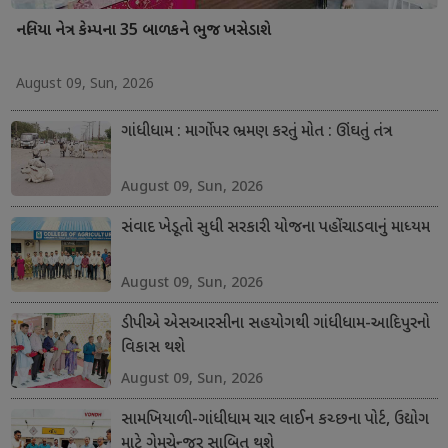
નલિયા નેત્ર કેમ્પના 35 બાળકને ભુજ ખસેડાશે
August 09, Sun, 2026
ગાંધીધામ : માર્ગો પર ભ્રમણ કરતું મોત : ઊંઘતું તંત્ર
August 09, Sun, 2026
સંવાદ ખેડૂતો સુધી સરકારી યોજના પહોંચાડવાનું માધ્યમ
August 09, Sun, 2026
ડીપીએ એસઆરસીના સહયોગથી ગાંધીધામ-આદિપુરનો
વિકાસ થશે
August 09, Sun, 2026
સામખિયાળી-ગાંધીધામ ચાર લાઈન કચ્છના પોર્ટ, ઉદ્યોગ
માટે ગેમચેન્જર સાબિત થશે