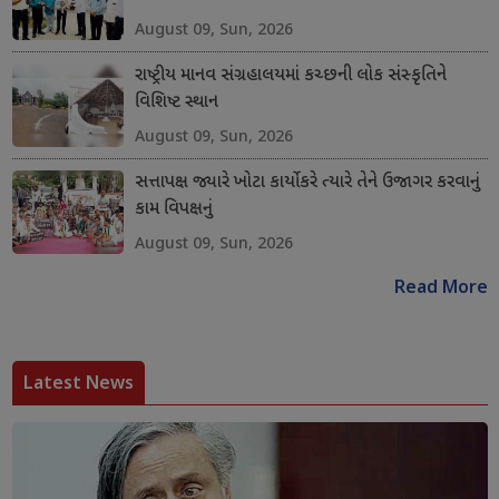
August 09, Sun, 2026
રાષ્ટ્રીય માનવ સંગ્રહાલયમાં કચ્છની લોક સંસ્કૃતિને
વિશિષ્ટ સ્થાન
August 09, Sun, 2026
સત્તાપક્ષ જ્યારે ખોટા કાર્યો કરે ત્યારે તેને ઉજાગર કરવાનું
કામ વિપક્ષનું
August 09, Sun, 2026
Read More
Latest News