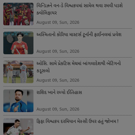
વિન્ડિઝને વન-ડે વિશ્વકપમાં સામેલ થવા રમવી પડશે
ક્વોલિફાયર
August 09, Sun, 2026
અસ્મિતાનો કોરિયા માસ્ટર્સ ટૂર્નાની ફાઈનલમાં પ્રવેશ
August 09, Sun, 2026
ઓસિ. સામે પ્રેકટિસ મેચમાં બાંગલાદેશથી બેટિંગનો
કડૂસલો
August 09, Sun, 2026
રાશિદ ખાને રચ્યો ઈતિહાસ
August 09, Sun, 2026
ફિફા વિશ્વકપ દરમિયાન મેસ્સી ઉપર હતું જોખમ !