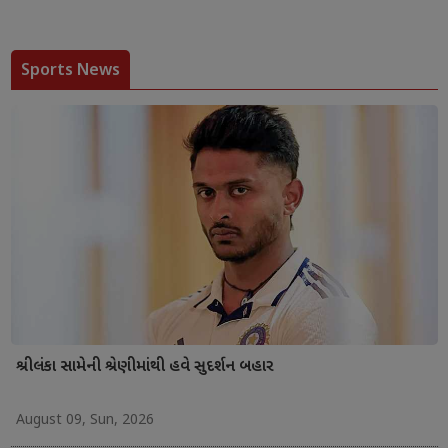
Sports News
શ્રીલંકા સામેની શ્રેણીમાંથી હવે સુદર્શન બહાર
August 09, Sun, 2026